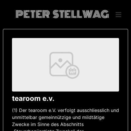
PETER STELLWAG
tearoom e.v.
(1) Der tearoom e.V. verfolgt ausschliesslich und
unmittelbar gemeinnützige und mildtätige
Zwecke im Sinne des Abschnitts