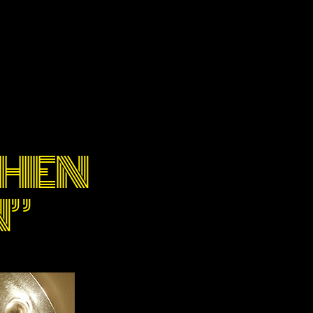
CHEN
N”